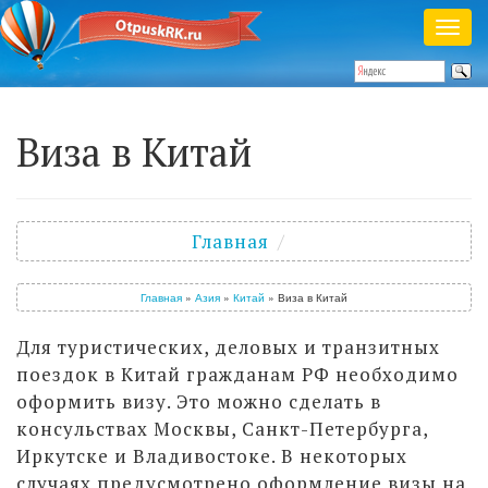
Раск
меню
Полезный журнал о путешествиях
Виза в Китай
Войти
/
Зарегистрироваться
Главная
Главная
»
Азия
»
Китай
»
Виза в Китай
Для туристических, деловых и транзитных
поездок в Китай гражданам РФ необходимо
оформить визу. Это можно сделать в
консульствах Москвы, Санкт-Петербурга,
Иркутске и Владивостоке. В некоторых
случаях предусмотрено оформление визы на