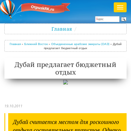
Раск
меню
Полезный журнал о путешествиях
Главная
Войти
/
Зарегистрироваться
Главная
»
Ближний Восток
»
Объединенные арабские эмираты (ОАЭ)
»
Дубай
предлагает бюджетный отдых
Дубай предлагает бюджетный
отдых
19.10.2011
Дубай считается местом для роскошного
отдыха состоятельных туристов. Однако