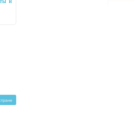
ты и
стране