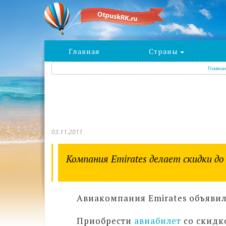
Главная
Страны
Главна
03.11.2011
Компания Emirates делает скидки до
Авиакомпания Emirates объявил
Приобрести
авиабилет
со скидк