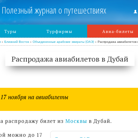
Полезный журнал о путешествиях
Туры
Турфирмы
Авиа-билеты
я
»
Ближний Восток
»
Объединенные арабские эмираты (ОАЭ)
»
Распродажа авиабилетов 
Распродажа авиабилетов в Дубай
 17 ноября на авиабилеты
а распродажу билет из
Москвы
в Дубай.
ой можно до 17