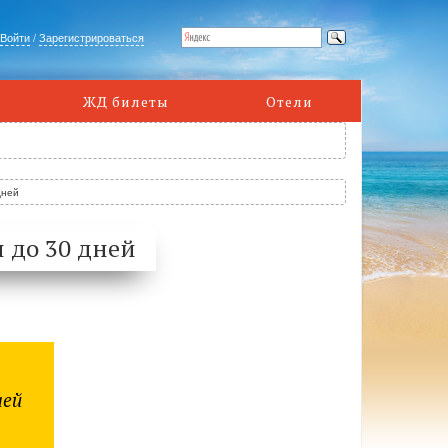
Войти
/
Зарегистрироваться
ЖД билеты
Отели
дней
 до 30 дней
шей