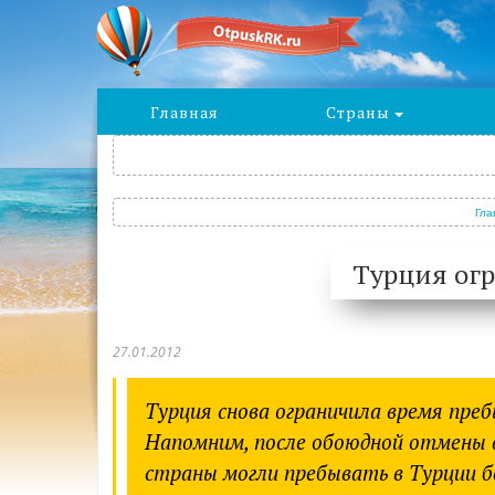
Главная
Страны
Гла
Турция огр
27.01.2012
Турция снова ограничила время пре
Напомним, после обоюдной отмены в
страны могли пребывать в Турции б