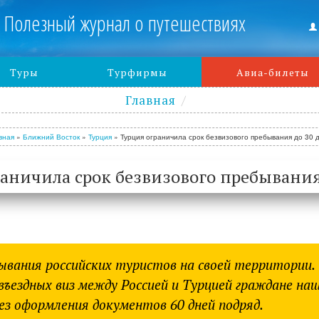
Полезный журнал о путешествиях
Туры
Турфирмы
Авиа-билеты
Главная
вная
»
Ближний Восток
»
Турция
»
Турция ограничила срок безвизового пребывания до 30 
аничила срок безвизового пребывания
бывания российских туристов на своей территории.
ъездных виз между Россией и Турцией граждане на
ез оформления документов 60 дней подряд.