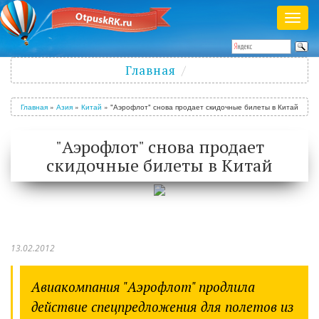
Раск
меню
Полезный журнал о путешествиях
Главная
Войти
/
Зарегистрироваться
Главная
»
Азия
»
Китай
»
"Аэрофлот" снова продает скидочные билеты в Китай
"Аэрофлот" снова продает
скидочные билеты в Китай
13.02.2012
Авиакомпания "Аэрофлот" продлила
действие спецпредложения для полетов из