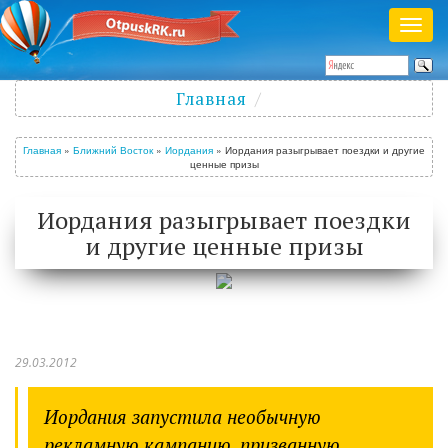
Раск
меню
Полезный журнал о путешествиях
Главная
Войти
/
Зарегистрироваться
Главная
»
Ближний Восток
»
Иордания
»
Иордания разыгрывает поездки и другие
ценные призы
Иордания разыгрывает поездки
и другие ценные призы
29.03.2012
Иордания запустила необычную
рекламную кампанию, призванную