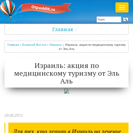
Раск
меню
Полезный журнал о путешествиях
Главная
Войти
/
Зарегистрироваться
Главная
»
Ближний Восток
»
Израиль
»
Израиль: акция по медицинскому туризму
от Эль Аль
Израиль: акция по
медицинскому туризму от Эль
Аль
20.06.2012
Для тех, кто летит в Израиль на лечение,