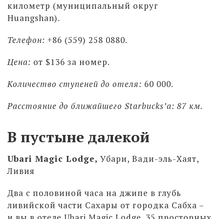
километр (муниципальный округ
Huangshan).
Телефон:
+86 (559) 258 0880.
Цена:
от $136 за номер.
Количество ступеней
до отеля:
60 000.
Расстояние до ближайшего Starbucks’а: 87 км.
В пустыне далекой
Ubari Magic Lodge,
Убари, Вади-эль-Хаят,
Ливия
Два с половиной часа на джипе в глубь
ливийской части Сахары от городка Сабха –
и вы в отеле Ubari Magic Lodge. 35 просторных