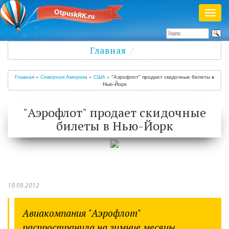
Раск
меню
Полезный журнал о путешествиях
Главная
Войти
/
Зарегистрироваться
Главная
»
Северная Америка
»
США
»
"Аэрофлот" продает скидочные билеты в
Нью-Йорк
"Аэрофлот" продает скидочные
билеты в Нью-Йорк
19.09.2012
Авиакомпания "Аэрофлот"
распространила на зимние месяцы