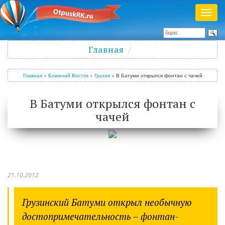
Раск
меню
Полезный журнал о путешествиях
Главная
Войти
/
Зарегистрироваться
Главная
»
Ближний Восток
»
Грузия
»
В Батуми открылся фонтан с чачей
В Батуми открылся фонтан с
чачей
21.10.2012
Грузинский Батуми открыл необычную
достопримечательность – фонтан-