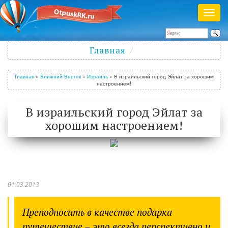
Раск
меню
Полезный журнал о путешествиях
Главная
Войти
/
Зарегистрироваться
Главная
»
Ближний Восток
»
Израиль
»
В израильский город Эйлат за хорошим
настроением!
В израильский город Эйлат за
хорошим настроением!
01.03.2013
Преподносить в качестве подарка
путешествие – это всегда перспективно и